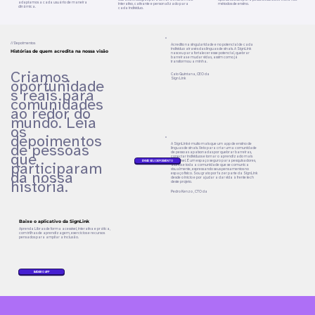
adaptamos a cada usuário de maneira
interativo, cativante e personalizado para
métodos de ensino.
dinâmica.
cada indivíduo.
// Depoimentos
Acredito na singularidade e no potencial de cada
indivíduo através das línguas de sinais. A SignLink
Histórias de quem acredita na nossa visão
nasceu para fortalecer esse potencial, quebrar
barreiras e mudar vidas, assim como já
transformou a minha.
Criamos
Caio Quintana, CEO da
Sign Link
oportunidade
s reais para
comunidades
ao redor do
mundo. Leia
os
depoimentos
A SignLink é muito mais que um app de ensino de
de pessoas
línguas de sinais. Veio para criar uma comunidade
de pessoas apaixonadas por quebrar barreiras,
que
conectar indivíduos e tornar o aprendizado mais
acessível. É um espaço seguro para pesquisadores,
ENVIE SEU DEPOIMENTO
participaram
alunos e toda a comunidade que se comunica
visualmente, expressando seus pensamentos no
da nossa
espaço físico. Sou grato por fazer parte da SignLink
desde o início e por ajudar a dar vida à frente tech
história.
deste projeto.
Pedro Kenzo , CTO da
Sign Link
Baixe o aplicativo da SignLink
Aprenda Libras de forma acessível, interativa e prática,
com trilhas de aprendizagem, exercícios e recursos
pensados para ampliar a inclusão.
BAIXAR O APP