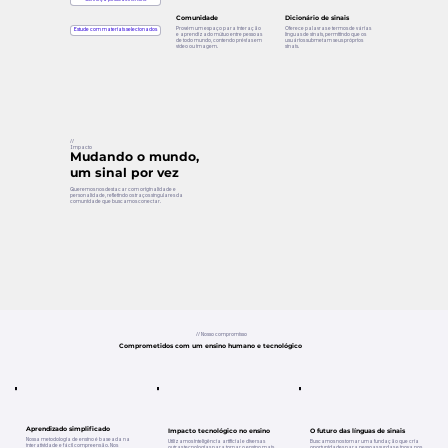
Comunidade
Dicionário de sinais
Provém um espaço para interação
Oferece palavras e termos de várias
Estude com materiais selecionados
e aprendizado mútuo entre pessoas
línguas de sinais, permitindo que os
de todo mundo, contendo prévias em
usuários submetam seus próprios
vídeo ou imagem.
sinais.
//
Impacto
Mudando o mundo,
um sinal por vez
Queremos nos destacar com originalidade e
personalidade, refletindo os traços singulares da
comunidade que buscamos conectar.
// Nosso compromisso
Comprometidos com um ensino humano e tecnológico
Aprendizado simplificado
Impacto tecnológico no ensino
O futuro das línguas de sinais
Nossa metodologia de ensino é baseada na
Utilizamos inteligência artificial e diversas
Buscamos nos tornar uma fundação que cria
interatividade e fácil compreensão. Nos
outras tecnologias para tornar o ensino mais
oportunidades para pessoas surdas e inova nos