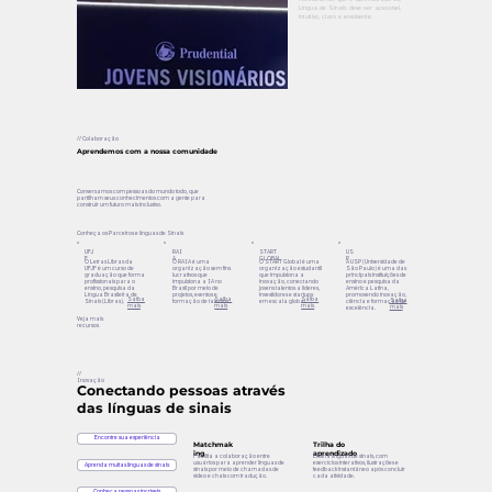
Língua de Sinais deve ser acessível,
intuitivo, claro e envolvente.
// Colaboração
Aprendemos com a nossa comunidade
Conversamos com pessoas do mundo todo, que
partilham seus conhecimentos com a gente para
construir um futuro mais inclusivo.
Conheça os Parceiros e línguas de Sinais
UFJ
RAI
START
US
F
A
GLOBAL
P
O Letras Libras da
O RAIA é uma
O START Global é uma
A USP (Universidade de
UFJF é um curso de
organização sem fins
organização estudantil
São Paulo) é uma das
graduação que forma
lucrativos que
que impulsiona a
principais instituições de
profissionais para o
impulsiona a IA no
inovação, conectando
ensino e pesquisa da
ensino, pesquisa da
Brasil por meio de
jovens talentos a líderes,
América Latina,
Língua Brasileira de
projetos, eventos e
investidores e startups
promovendo inovação,
Saiba
Saiba
Saiba
Saiba
Sinais (Libras).
formação de talentos.
em escala global.
ciência e formação de
mais
mais
mais
mais
excelência.
Veja mais
recursos
//
Inovação
Conectando pessoas através
das línguas de sinais
Encontre sua experiência
Matchmak
Trilha do
ing
aprendizado
Facilita a colaboração entre
Ensina línguas de sinais, com
usuários para aprender línguas de
exercícios interativos, ilustrações e
Aprenda muitas línguas de sinais
sinais por meio de chamadas de
feedback instantâneo após concluir
vídeo e chats com tradução.
cada atividade.
Conheça pessoas incríveis