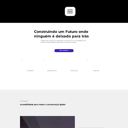
Construindo um Futuro onde
ninguém é deixado para trás
A Sign Link nasceu para derrubar barreiras e criar conexões reais
entre falantes de línguas de sinais ao redor do mundo.
Baixe o Aplicativo
Inclusão
Colaboração
Inovação
Impacto
// Inclusão
Acessibilidade para todos e comunicação global
Acreditamos que o aprendizado da